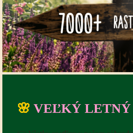
🌸
VEĽKÝ LETNÝ