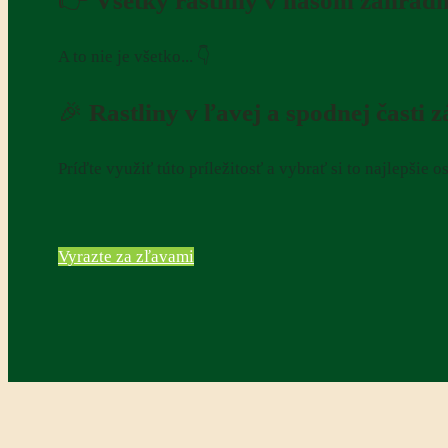
👉
Všetky rastliny v našom záhradn
A to nie je všetko... 👇
🎉
Rastliny v ľavej a spodnej časti 
Príďte využiť túto príležitosť a vybrať si to najlepšie 
Vyrazte za zľavami