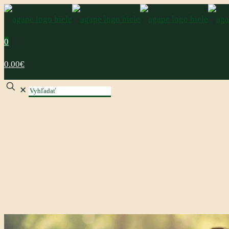
0
0.00€
✕