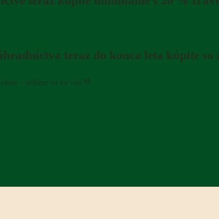
íctve teraz kúpite minimálne s 20 % zľav
záhradníctva teraz do konca leta kúpite so
osobne – tešíme sa na vás 💚