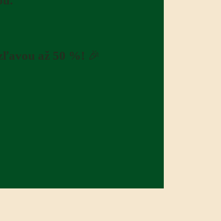
ou.
 zľavou až 50 %!
🎉