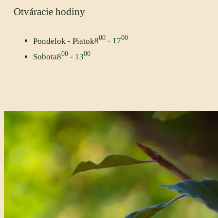
Otváracie hodiny
00
00
Pondelok - Piatok
8
- 17
00
00
Sobota
8
- 13