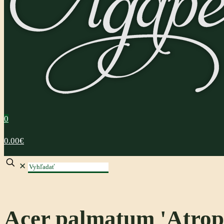
0
0.00€
✕
Acer palmatum 'Atro