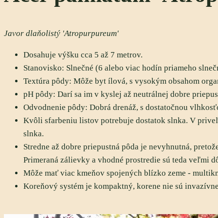
Javor dlaňolistý 'Atropurpureum'
Dosahuje výšku cca 5 až 7 metrov
.
Stanovisko:
Slnečné (6 alebo viac hodín priameho slnečn
Textúra pôdy:
Môže byt
ílová, s vysokým obsahom orga
pH pôdy:
Darí sa im v kyslej až neutrálnej dobre priepus
Odvodnenie pôdy:
Dobrá drenáž, s dostatočnou vlhkosť
Kvôli sfarbeniu listov potrebuje dostatok slnka. V prive
slnka.
Stredne až dobre priepustná pôda je nevyhnutná, pretože 
Primeraná zálievky a vhodné prostredie sú teda veľmi dô
Môže mať viac kmeňov spojených blízko zeme - multikm
Koreňový
systém je kompaktný, korene nie sú invazívn