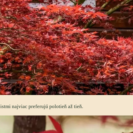
istmi najviac preferujú polotieň až tieň.