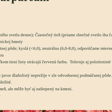
ého svetla denne); Čiastočný tieň (priame slnečné svetlo iba č
nickej hmoty
tnej pôde; kyslá (<6,0), neutrálna (6,0-8,0), o
dporúčame mierne
ou
ľkom tieni listy strácajú červenú farbu. Toleruje aj polotienis
javor dlaňolistý neprežije v zle odvodnenej podmáčanej pôde. J
ležité.
eň, ale môže byť aj naštepený na kmeni.
e