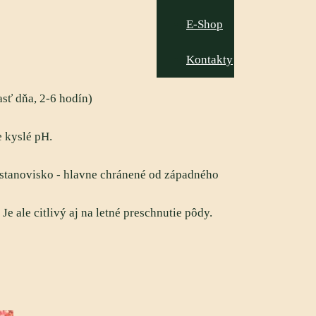
E-Shop
Kontakty
asť dňa, 2-6 hodín)
 kyslé pH.
té stanovisko - hlavne chránené od západného
e ale citlivý aj na letné preschnutie pôdy.