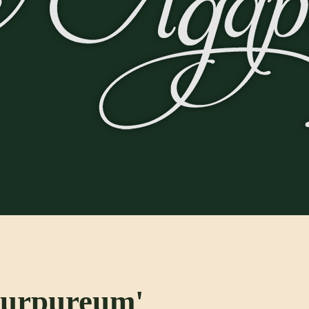
purpureum'