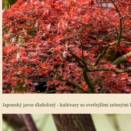
Japonský javor dlaňolistý - kultivary so svetlejšími zelenými l