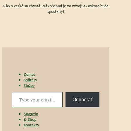
Niečo veľké sa chystá! Náš obchod je vo vývoji a čoskoro bude
spustený!
Domov
Solitéry
Služby
Type
Odoberať
your
email…
Magazín
E-Shop
Kontakty