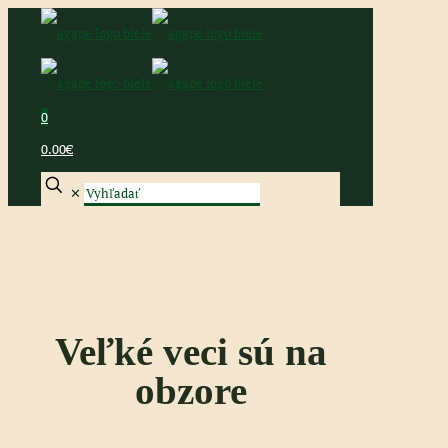
0
0.00€
✕
Veľké veci sú na
obzore