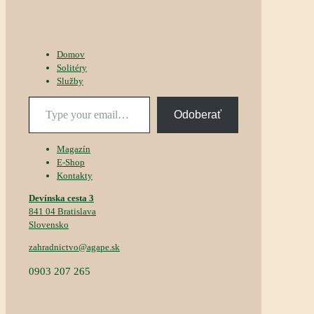
Domov
Solitéry
Služby
Type
Odoberať
your
email…
Magazín
E-Shop
Kontakty
Devínska cesta 3
841 04 Bratislava
Slovensko
zahradnictvo@agape.sk
0903 207 265