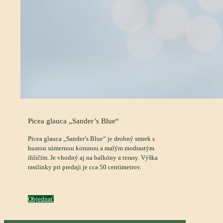
Picea glauca „Sander’s Blue“
Picea glauca „Sander’s Blue“ je drobný smrek s
hustou súmernou korunou a malým modrastým
ihličím. Je vhodný aj na balkóny a terasy. Výška
rastlinky pri predaji je cca 50 centimetrov.
Objednať