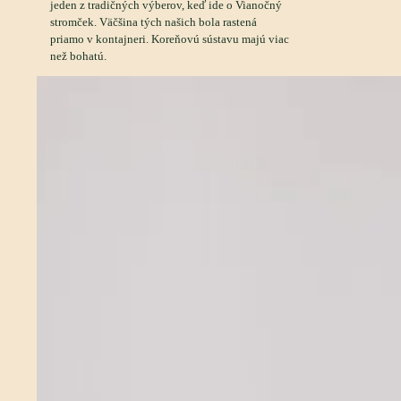
jeden z tradičných výberov, keď ide o Vianočný
stromček. Väčšina tých našich bola rastená
priamo v kontajneri. Koreňovú sústavu majú viac
než bohatú.