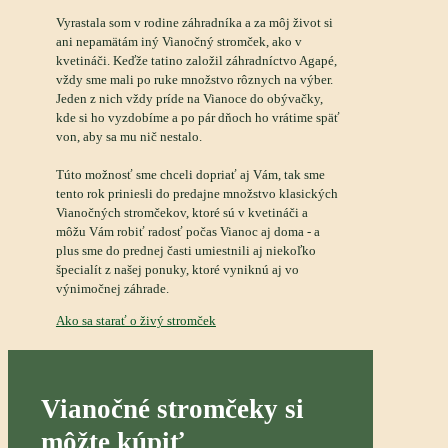
Vyrastala som v rodine záhradníka a za môj život si
ani nepamätám iný Vianočný stromček, ako v
kvetináči. Keďže tatino založil záhradníctvo Agapé,
vždy sme mali po ruke množstvo rôznych na výber.
Jeden z nich vždy príde na Vianoce do obývačky,
kde si ho vyzdobíme a po pár dňoch ho vrátime späť
von, aby sa mu nič nestalo.
Túto možnosť sme chceli dopriať aj Vám, tak sme
tento rok priniesli do predajne množstvo klasických
Vianočných stromčekov, ktoré sú v kvetináči a
môžu Vám robiť radosť počas Vianoc aj doma - a
plus sme do prednej časti umiestnili aj niekoľko
špecialít z našej ponuky, ktoré vyniknú aj vo
výnimočnej záhrade.
Ako sa starať o živý stromček
Vianočné stromčeky si
môžte kúpiť