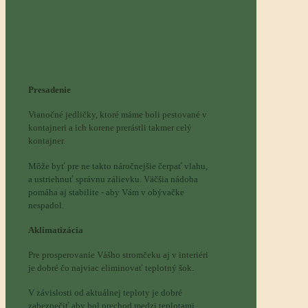
Presadenie
Vianočné jedličky, ktoré máme boli pestované v
kontajneri a ich korene prerástli takmer celý
kontajner.
Môže byť pre ne takto náročnejšie čerpať vlahu,
a ustriehnuť správnu zálievku. Väčšia nádoba
pomáha aj stabilite - aby Vám v obývačke
nespadol.
Aklimatizácia
Pre prosperovanie Vášho stromčeku aj v interiéri
je dobré čo najviac eliminovať teplotný šok.
V závislosti od aktuálnej teploty je dobré
zabezpečiť aby bol prechod medzi teplotami