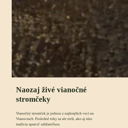
Naozaj živé vianočné
stromčeky
Vianočný stromček je jednou z najkrajších vecí na
Vianociach. Posledné roky sa ale rieši, ako aj túto
tradíciu spraviť udržateľnou.