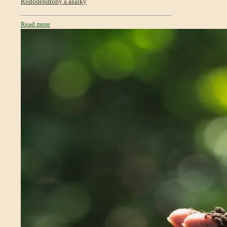
Rododendróny a azalky
Read more