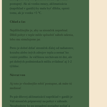
postupný. Ak sú vonku mrazy, aklimatizácia
(napríklad v garáži) by mala byť dlhšia, oproti
tomu, ak je vonku +5 °C.
Chlad a čas
Najdôležitejšie je, aby sa stromček neprebral.
Dlhší pobyt v teple môže spôsobiť nábeh rašenia,
lebo mu simulujeme jar.
Preto je dobré držať stromček ďalej od radiatorov,
kozubu alebo iných zdrojov tepla a nemať ho
vnútri pridlho. Ja väčšinou nechávam tri dni, ale
pri dobrých podmienkach môžu zvládnuť aj 1-2
týždne.
Návrat von
Aj toto je vhodnejšie robiť postupne, ak máte tú
možnosť.
Po pár dňovej aklimatizácií napríklad v garáži je
Váš stromček pripravený na pobyt v záhrade.
Nezabudnite ho po posadení poriadne poliať a