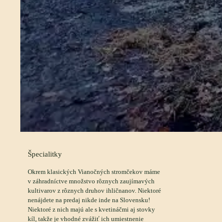
Špecialitky
Okrem klasických Vianočných stromčekov máme
v záhradníctve množstvo rôznych zaujímavých
kultivarov z rôznych druhov ihličnanov. Niektoré
nenájdete na predaj nikde inde na Slovensku!
Niektoré z nich majú ale s kvetináčmi aj stovky
kíl, takže je vhodné zvážiť ich umiestnenie