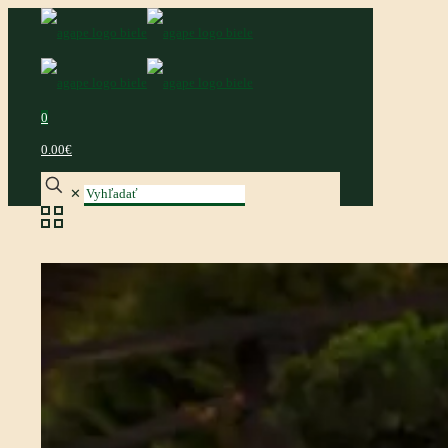
0
0.00€
✕