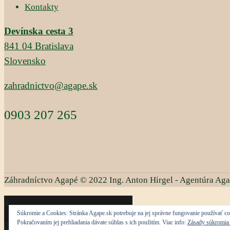
Kontakty
Devínska cesta 3
841 04 Bratislava
Slovensko
zahradnictvo@agape.sk
0903 207 265
Záhradníctvo Agapé © 2022 Ing. Anton Hirgel - Agentúra Ag
0
Súkromie a Cookies: Stránka Agape.sk potrebuje na jej správne fungovanie používať co
Pokračovaním jej prehliadania dávate súhlas s ich použitím. Viac info:
Zásady súkromia 
0.00€