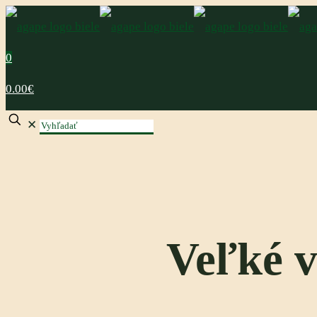
0
0.00€
✕
Veľké v