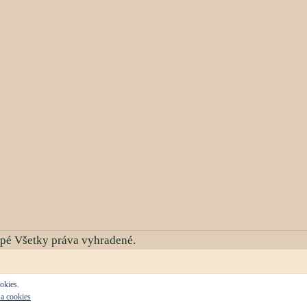
apé Všetky práva vyhradené.
okies.
a cookies