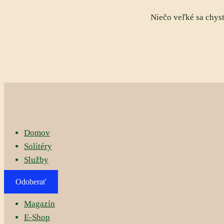
Niečo veľké sa chys
Domov
Solitéry
Služby
Odoberať
Magazín
E-Shop