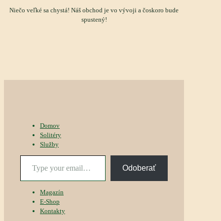
Niečo veľké sa chystá! Náš obchod je vo vývoji a čoskoro bude
spustený!
Domov
Solitéry
Služby
Type
Odoberať
your
email…
Magazín
E-Shop
Kontakty