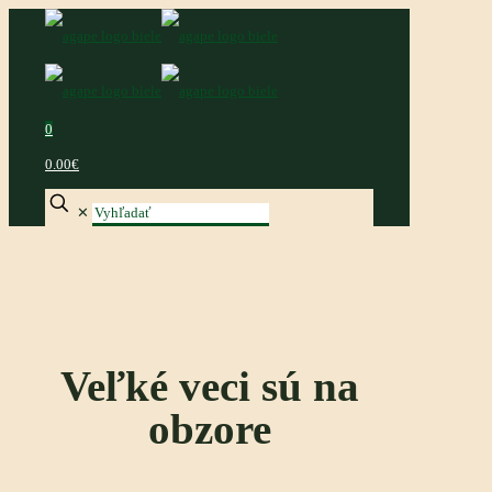
0
0.00€
✕
Veľké veci sú na
obzore