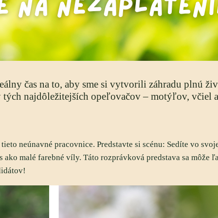
ideálny čas na to, aby sme si vytvorili záhradu plnú ž
y tých najdôležitejších opeľovačov – motýľov, včiel 
 tieto neúnavné pracovnice. Predstavte si scénu: Sedíte vo svo
 ako malé farebné víly. Táto rozprávková predstava sa môže ľa
didátov!