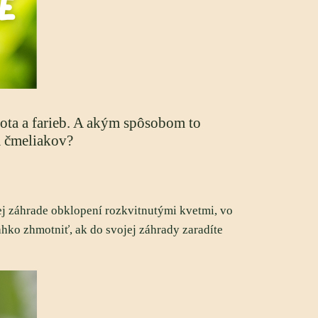
ivota a farieb. A akým spôsobom to
a čmeliakov?
jej záhrade obklopení rozkvitnutými kvetmi, vo
hko zhmotniť, ak do svojej záhrady zaradíte