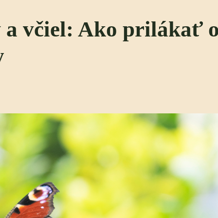
a včiel: Ako prilákať 
y