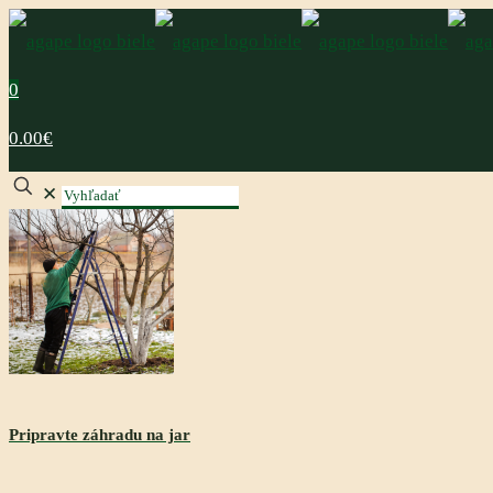
0
0.00€
✕
Pripravte záhradu na jar