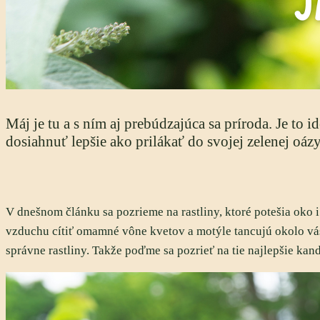
Máj je tu a s ním aj prebúdzajúca sa príroda. Je to 
dosiahnuť lepšie ako prilákať do svojej zelenej oáz
V dnešnom článku sa pozrieme na rastliny, ktoré potešia oko i
vzduchu cítiť omamné vône kvetov a motýle tancujú okolo vás
správne rastliny. Takže poďme sa pozrieť na tie najlepšie kan