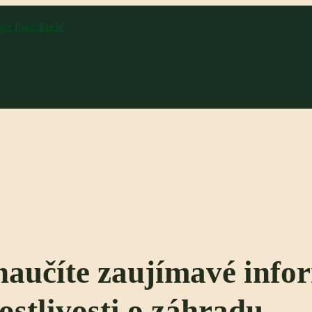
aučíte zaujímavé info
rostlivosti o záhradu