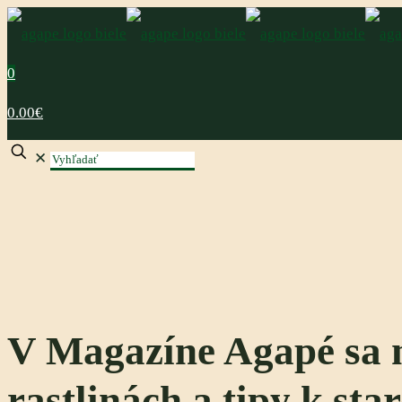
0
0.00€
✕
V Magazíne Agapé sa n
rastlinách a tipy k sta