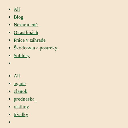
All
Blog
Nezaradené
O rastlinách
Práce v záhrade
Škodcovia a postreky
Solitéry
All
agape
clanok
prednaska
rastliny
trvalky