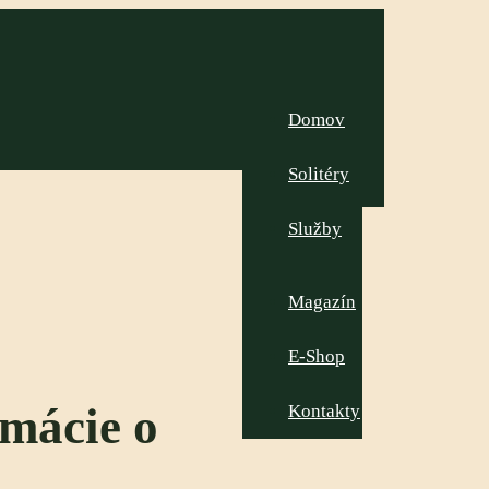
Domov
Solitéry
Služby
Magazín
E-Shop
rmácie o
Kontakty